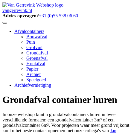
vangerrevink.nl
Advies opvragen?
+31 (0)55 538 06 60
Afvalcontainers
Bouwafval
Puin
Grofvuil
Grondafval
Groenafval
Houtafval
Papier
Archief
Speelgoed
Archiefvernietiging
Grondafval container huren
In onze webshop kunt u grondafvalcontainers huren in twee
verschillende formaten: een grondafvalcontainer 3m³ of een
grondafvalcontainer 6m³. Voor projecten waar meer grond vrijkomt
kunt u het beste contact opnemen met onze collega's van
Jan